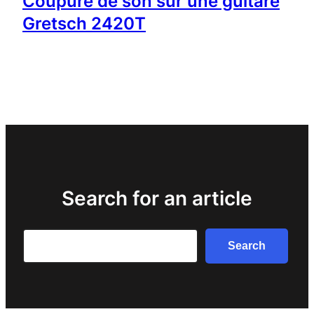
Coupure de son sur une guitare
Gretsch 2420T
Search for an article
Search
Search