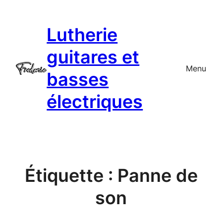
Aller
au
Lutherie
contenu
guitares et
Menu
basses
électriques
Étiquette :
Panne de
son