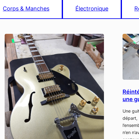
Corps & Manches
Électronique
R
Réinté
une g
Une gui
départ,
l’ensemb
n’en n’av