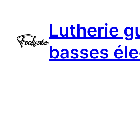
Aller
au
Lutherie gu
contenu
basses éle